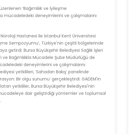
üzenlenen ‘Bağımlılık ve İyileşme
la mücadeledeki deneyimlerini ve çalışmalarını
 Nöroloji Hastanesi ile İstanbul Kent Üniversitesi
eşme Sempozyumu’, Türkiye'nin çeşitli bölgelerinde
ya getirdi. Bursa Büyükşehir Belediyesi Sağlık İşleri
leri ve Bağımlılıkla Mücadele Şube Müdürlüğü de
cadeledeki deneyimlerini ve çalışmalarını
diyesi yetkilileri, ‘Sahadan Bakış’ panelinde
rasyon: Bir olgu sunumu’ gerçekleştirdi. GADEM'in
atan yetkililer, Bursa Büyükşehir Belediyesi'nin
 mücadeleye dair geliştirdiği yöntemler ve toplumsal
.