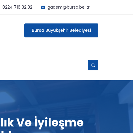
0224 716 32 32
gadem@bursa.bel.tr
Bursa Büyükşehir Belediyesi
lık Ve İyileşme