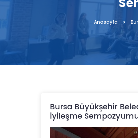
Se
Anasayfa
Bur
Bursa Büyükşehir Beledi
İyileşme Sempozyumu'n