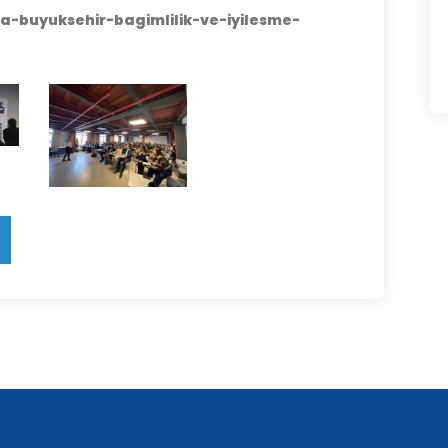
sa-buyuksehir-bagimlilik-ve-iyilesme-