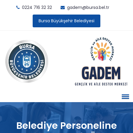
0224 716 32 32
gadem@bursa.bel.tr
Bursa Büyükşehir Belediyesi
Belediye Personeline