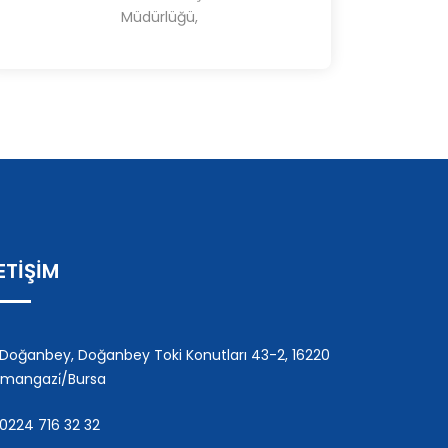
Müdürlüğü,
LETİŞİM
Doğanbey, Doğanbey Toki Konutları 43-2, 16220
mangazi̇/Bursa
0224 716 32 32