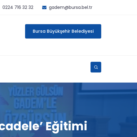
0224 716 32 32
gadem@bursa.bel.tr
Bursa Büyükşehir Belediyesi
cadele’ Eğitimi